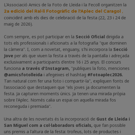
L'Associació Amics de la Foto de Lleida i la Fecoll organitzen la
,
2a edició del Ral·li Fotogràfic de l'Aplec del Caragol
coincidint amb els dies de celebració de la festa (22, 23 i 24 de
maig de 2026).
Com sempre, es pot participar en la
Secció Oficial
dirigida a
tots els professionals i aficionats a la fotografia "que dominen
la càmera". I, com a novetat, enguany, s'hi incorpora la
Secció
Jove
per als que viuen la festa a través de la pantalla i adreçada
exclusivament a participants d'entre 16 i 25 anys. El concurs
funciona
a través d'Instagram,
"publiques la foto, menciones
@amicsfotolleida
i afegeixes el hashtag
#Fotoaplec2026.
Tan natural com fer una foto i compartir-la", expliquen fonts de
l'associació que destaquen que "els joves ja documenten la
festa. Ja capturen moments únics. Ja tenen una mirada pròpia
sobre l'Aplec. Només calia un espai on aquella mirada fos
reconeguda i premiada".
Una altra de les novetats és la incorporació de
Gust de Lleida i
San Miguel com a col·laboradors oficials,
que fan possible
uns premis a l'altura de la festa: trofeus, lots de productes i