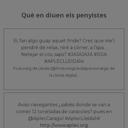
Què en diuen els penyistes
Ei, fan algo guay aquet finde? Crec que me’l
pendré de relax, niré a còrrer, a l’spa…
Netejar el cos, saps? #JAJAJAJA #1DIA
#APLECLLEIDA14
Postureig de Lleida ‏(@PostureigLleida)
personatge de
la Lleida digital...
Aviso navegantes ¿sabéis donde se van a
comer 12 toneladas de caracoles? pues en
@AplecCaragol #AplecLleida14!
http://www.aplec.org