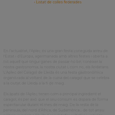
› Listat de colles federades
BENVINGUTS A
L’APLEC!
En l’actualitat, l’Aplec és una gran festa coneguda arreu de
l’Estat i d’Europa, agermanada amb altres festes i oberta a
tot aquell que tingui ganes de passar-ho bé, conèixer la
nostra gastronomia, la nostra ciutat i, com no, els lleidatans.
L’Aplec del Caragol de Lleida és una festa gastronòmica
organitzada al voltant de la cuina del caragol que se celebra
a la ciutat de Lleida a la fi de maig.
Els àpats de l’Aplec tenen com a principal ingredient el
caragol, és per això que el seu consum es dispara de forma
espectacular durant el mes de maig. De la resta de la
península, del nord d’Àfrica, de Sudamérica… de tot arreu