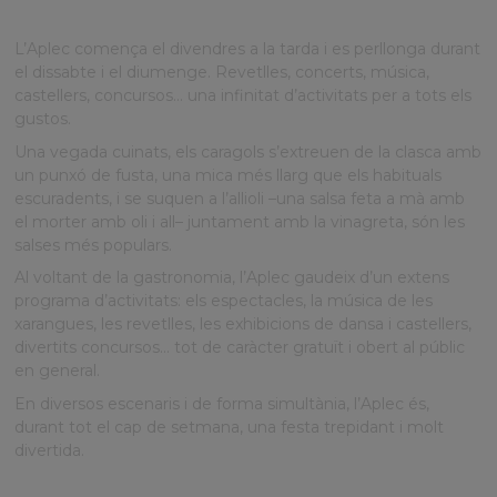
Tres dies de festa!
L’Aplec comença el divendres a la tarda i es perllonga durant
el dissabte i el diumenge. Revetlles, concerts, música,
castellers, concursos… una infinitat d’activitats per a tots els
gustos.
Una vegada cuinats, els caragols s’extreuen de la clasca amb
un punxó de fusta, una mica més llarg que els habituals
escuradents, i se suquen a l’allioli –una salsa feta a mà amb
el morter amb oli i all– juntament amb la vinagreta, són les
salses més populars.
Al voltant de la gastronomia, l’Aplec gaudeix d’un extens
programa d’activitats: els espectacles, la música de les
xarangues, les revetlles, les exhibicions de dansa i castellers,
divertits concursos… tot de caràcter gratuït i obert al públic
en general.
En diversos escenaris i de forma simultània, l’Aplec és,
durant tot el cap de setmana, una festa trepidant i molt
divertida.