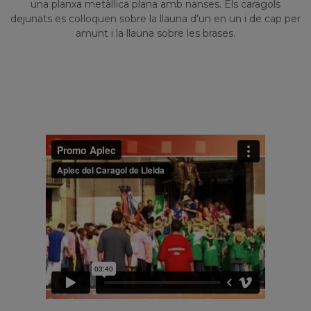
una planxa metàl·lica plana amb nanses. Els caragols
dejunats es col·loquen sobre la llauna d’un en un i de cap per
amunt i la llauna sobre les brases.