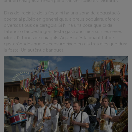
arriben caragols a Lleida per a satisfer collistes i visitants.
Dins del recinte de la festa hi ha una zona de degustació
oberta al públic en general que, a preus populars, ofereix
diversos tipus de caragols. Si hi ha una cosa que crida
l’atenció d’aquesta gran festa gastronòmica són les seves
xifres: 12 tones de caragols. Aquesta és la quantitat de
gasteròpodes que es consumeixen en els tres dies que dura
la festa. Un autèntic banquet.