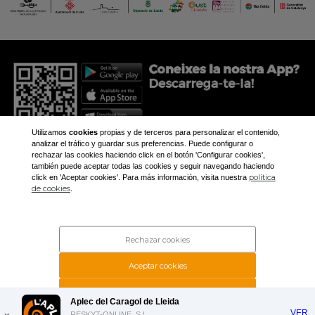
Utilizamos
cookies
propias y de terceros para personalizar el contenido,
analizar el tráfico y guardar sus preferencias. Puede configurar o
rechazar las cookies haciendo click en el botón 'Configurar cookies',
también puede aceptar todas las cookies y seguir navegando haciendo
política
click en 'Aceptar cookies'. Para más información, visita nuestra
+34 973 281 473
de cookies
.
aplec@aplec.org
Inici
Noticíes
Rechazar cookies
Galeria
Contacte
Aceptar cookies
Rechazar cookies
Aplec del Caragol de Lleida
VER
RESKYT-ONLINE, S.L.