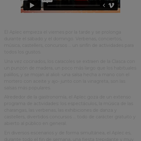
Tres días de fiesta!
El Aplec empieza el viernes por la tarde y se prolonga
durante el sábado y el domingo. Verbenas, conciertos,
música, castellers, concursos ... un sinfín de actividades para
todos los gustos.
Una vez cocinados, los caracoles se extraen de la Clasca con
un punzón de madera, un poco más largo que los habituales
palillos, y se mojan al alioli -una salsa hecha a mano con el
mortero con aceite y ajo- junto con la vinagreta, son las
salsas más populares.
Alrededor de la gastronomía, el Aplec goza de un extenso
programa de actividades: los espectáculos, la música de las
charangas, las verbenas, las exhibiciones de danza y
castellers, divertidos concursos ... todo de carácter gratuito y
abierto al público en general.
En diversos escenarios y de forma simultánea, el Aplec es,
durante todo el fin de semana, una fiesta trepidante y muy