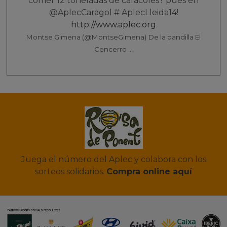
comer 12 toneladas de caracoles? pues en
@AplecCaragol # AplecLleida14!
http://www.aplec.org
Montse Gimena (@MontseGimena)
De la pandilla El
Cencerro ...
Juega el número del Aplec y colabora con los
sorteos solidarios.
Compra online aquí