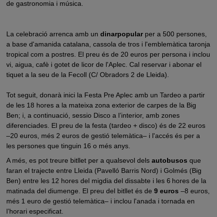
de gastronomia i música.
La celebració arrenca amb un
d
inar
popular
per a 500 persones,
a base d'amanida catalana, cassola de tros i l'emblemàtica taronja
tropical com a postres. El preu és de
20 euros per persona
i inclou
vi, aigua, cafè i gotet de licor de l'Aplec. Cal reservar i abonar el
tiquet a la seu de la Fecoll (C/ Obradors 2 de Lleida).
Tot seguit, donarà inici la
Festa Pre Aplec
amb un
Tardeo
a partir
de les 18 hores a la mateixa zona exterior de carpes de la Big
Ben; i, a continuació, sessio Disco a l’interior, amb zones
diferenciades. El preu de la festa (tardeo + disco) és de
22 euros
–20 euros, més 2 euros de gestió telemàtica– i l'accés és per a
les persones que tinguin
16 o més anys.
A més, es pot treure bitllet per a qualsevol dels
autobusos
que
faran el trajecte entre Lleida (Pavelló Barris Nord) i Golmés (Big
Ben) entre les 12 hores del migdia del dissabte i les 6 hores de la
matinada del diumenge. El preu del bitllet és de
9 euros
–8 euros,
més 1 euro de gestió telemàtica– i inclou l'anada i tornada en
l’horari especificat.