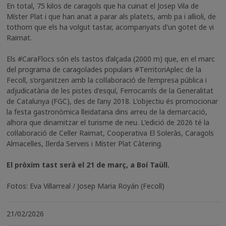
En total, 75 kilos de caragols que ha cuinat el Josep Vila de
Míster Plat i que han anat a parar als platets, amb pa i allioli, de
tothom que els ha volgut tastar, acompanyats d'un gotet de vi
Raimat.
Els #CaraFlocs són els tastos d’alçada (2000 m) que, en el marc
del programa de caragolades populars #TerritoriAplec de la
Fecoll, s’organitzen amb la col·laboració de l’empresa pública i
adjudicatària de les pistes d'esquí, Ferrocarrils de la Generalitat
de Catalunya (FGC), des de l’any 2018. L'objectiu és promocionar
la festa gastronòmica lleidatana dins arreu de la demarcació,
alhora que dinamitzar el turisme de neu. L'edició de 2026 té la
col·laboració de Celler Raimat, Cooperativa El Soleràs, Caragols
Almacelles, Ilerda Serveis i Míster Plat Càtering.
El pròxim tast serà el 21 de març, a Boí Taüll.
Fotos: Eva Villarreal / Josep Maria Royán (Fecoll)
21/02/2026