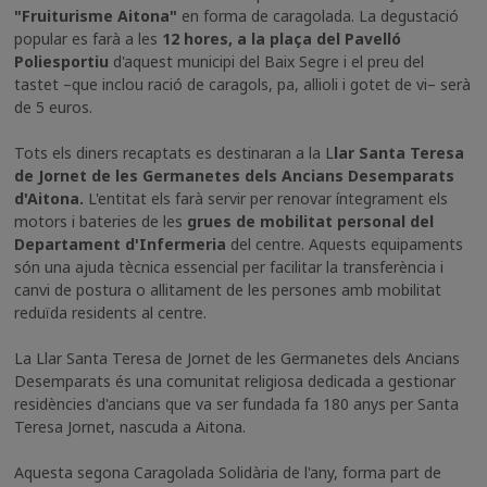
"Fruiturisme Aitona"
en forma de caragolada. La degustació
popular es farà a les
12 hores, a la plaça del Pavelló
Poliesportiu
d'aquest municipi del Baix Segre i el preu del
tastet –que inclou ració de caragols, pa, allioli i gotet de vi– serà
de 5 euros.
Tots els diners recaptats es destinaran a la L
lar Santa Teresa
de Jornet de les Germanetes dels Ancians Desemparats
d'Aitona.
L'entitat els farà servir per renovar íntegrament els
motors i bateries de les
grues de mobilitat personal del
Departament d'Infermeria
del centre. Aquests equipaments
són una ajuda tècnica essencial per facilitar la transferència i
canvi de postura o allitament de les persones amb mobilitat
reduïda residents al centre.
La Llar Santa Teresa de Jornet de les Germanetes dels Ancians
Desemparats és una comunitat religiosa dedicada a gestionar
residències d'ancians que va ser fundada fa 180 anys per Santa
Teresa Jornet, nascuda a Aitona.
Aquesta segona Caragolada Solidària de l'any, forma part de