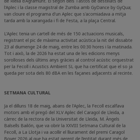
de Riella d'Agramunt. El segon dels Tastos de destil·lats de
l'Aplec i la classe magistral de Zumba amb GyDance by GyQua;
van cloure el programa d'un Aplec que s'acomiadava a mitja
tarda amb la xarangada i fi de Festa, a la plaça Central.
L'Aplec tenia un cartell de més de 150 actuacions musicals,
registrant el pic de màxima activitat acústica la nit del dissabte
23 al diumenge 24 de maig, entre les 00:30 hores i la matinada.
Tot i això, la de 2026 ha estat una de les edicions menys
sorolloses dels últims anys gràcies al control acústic orquestrat
per la Fecoll i Acustics Ambient SL que ha certificat que el so ja
queda per sota dels 80 dBA en les façanes adjacents al recinte.
SETMANA CULTURAL
Ja el dilluns 18 de maig, abans de l'Aplec, la Fecoll escalfava
motors amb el pregó del XLV Aplec del Caragol de Lleida, a
càrrec de la rectora de la Universitat de Lleida, M. Àngels
Balsells Bailón, que va obrir la XXVIII Setmana Cultural de la
Fecoll, a La Llotja i va acollir el lliurament del premi Caragol
Bover 2026 al que ha estat gerent de l’entitat durant més de