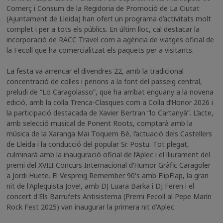
Comerç i Consum de la Regidoria de Promoció de La Ciutat
(Ajuntament de Lleida) han ofert un programa d’activitats molt
complet i per a tots els públics. En últim lloc, cal destacar la
incorporació de RACC Travel com a agència de viatges oficial de
la Fecoll que ha comercialitzat els paquets per a visitants.
La festa va arrencar el divendres 22, amb la tradicional
concentració de colles i penons a la font del passeig central,
preludi de “Lo Caragolasso”, que ha arribat enguany a la novena
edició, amb la colla Trenca-Clasques com a Colla d’Honor 2026 i
la participació destacada de Xavier Bertran “lo Cartanyà”. L’acte,
amb selecció musical de Ponent Roots, comptarà amb la
música de la Xaranga Mai Toquem Bé, l’actuació dels Castellers
de Lleida i la conducció del popular Sr. Postu. Tot plegat,
culminarà amb la inauguració oficial de l’Aplec i el lliurament del
premi del XVIII Concurs Internacional d’Humor Gràfic Caragoler
a Jordi Huete. El Vespreig Remember 90's amb FlipFlap, la gran
nit de l'Aplequista Jove!, amb DJ Luara Barka i DJ Feren i el
concert d'Els Barrufets Antisistema (Premi Fecoll al Pepe Marín
Rock Fest 2025) van inaugurar la primera nit d'Aplec.