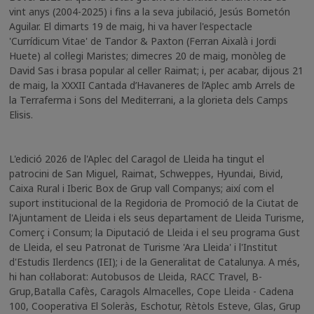
vint anys (2004-2025) i fins a la seva jubilació, Jesús Bometón
Aguilar. El dimarts 19 de maig, hi va haver l'espectacle
'Currídicum Vitae' de Tandor & Paxton (Ferran Aixalà i Jordi
Huete) al col·legi Maristes; dimecres 20 de maig, monòleg de
David Sas i brasa popular al celler Raimat; i, per acabar, dijous 21
de maig, la XXXII Cantada d’Havaneres de l’Aplec amb Arrels de
la Terraferma i Sons del Mediterrani, a la glorieta dels Camps
Elisis.
L'edició 2026 de l'Aplec del Caragol de Lleida ha tingut el
patrocini de San Miguel, Raimat, Schweppes, Hyundai, Bivid,
Caixa Rural i Iberic Box de Grup vall Companys; així com el
suport institucional de la Regidoria de Promoció de la Ciutat de
l'Ajuntament de Lleida i els seus departament de Lleida Turisme,
Comerç i Consum; la Diputació de Lleida i el seu programa Gust
de Lleida, el seu Patronat de Turisme 'Ara Lleida' i l'Institut
d'Estudis Ilerdencs (IEI); i de la Generalitat de Catalunya. A més,
hi han col·laborat: Autobusos de Lleida, RACC Travel, B-
Grup,Batalla Cafès, Caragols Almacelles, Cope Lleida - Cadena
100, Cooperativa El Soleràs, Eschotur, Rètols Esteve, Glas, Grup