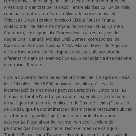
corresponsals que han gaudit de la festa com a membres del
Press Trip organitzat per la Fecoll, entre els dies 22 i 24 de maig,
i que ha comptat amb Patricia Alvarado, corresponsal de
Televisa i Grupo Heraldo (México i EEUU); Fausto Triana,
col·laborador de diferents mitjans de premsa llatina; Carmen
Chamorro, corresponsal d’Expressnews i altres mitjans del
Regne Unit i Canadà; Mònica Uriel Gómez, corresponsal de
l’Agència de Notícies Italiana ANSA; Manuel Meyer de l’Agència
de Notícies Austríaca; Mustapha Labbassi, col·laborador de
diferents mitjans del Marroc; i un equip de l'agència internacional
de notícies Reuters.
Com a novetats destacades del XLV Aplec del Caragol de Lleida,
les 124 colles i els 16.850 penyistes assolits gràcies a la
incorporació de tres noves penyes: Caragolats, Emboirats i La
Pirenaica. També l'oferta gastronòmica per als visitants ha fet
un salt qualitatiu amb la implicació de Gust de Lleida (Diputació
de Lleida), que ha donat imatge i dinamitzat el restaurant ubicat
a l'interior del pavelló 4 que, juntament amb el restaurant
exterior La Plaça al cor del recinte, han acollit milers de
persones que han pogut fer el tast o el menú de caragols.
També, l’Espai Lleida Turisme i els departaments municipals de