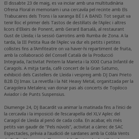
El dissabte 23 de maig, es va inciiar amb una multitudinària
Ofrena Floral in memoriam i una cercavila pel recinte amb Els
Trabucaires dels Trons i la xaranga BÉ I A BAND. Tot seguit va
tenir lloc el primer dels Tastos de destil·lats de l'Aplec i altres
licors d'Elixirs de Ponent, amb Gerard Barsalà, al restaurant
Gust de Lleida; i la sessió Garrotins amb Rumba de Zona. A la
tarda, la III Petita Rua de l'Aplec va dur els petits i petites
collistes fins a l’Amfiteatre on va haver-hi repartiment de fruita,
amb la col·laboració del Consell Català de la Producció
Integrada, l'activitat Pintem la Marieta i la XXXI Cursa Infantil de
Caragols. A mitja tarda, cafè concert de la Gran Saturno,
exhibició dels Castellers de Lleida i vespreig amb DJ Dani Prieto
B2B DJ Imax. La revetlla i la Nit Heavy Metal, organitzada per la
Caragolera Metalera; van donar pas als concerts de Topiloco
Aviador i de Punts Suspensius.
Diumenge 24, DJ Bacardit va animar la matinada fins a l'inici de
la cercavila i la imposició de l’escarapel·la del XLV Aplec del
Caragol de Lleida al penó de cada colla. En acabar, els més
petits van gaudir de “Pels núvols”, activitat a càrrec de SAC
Espectacles, prèvia a l'audició de sardanes amb la Cobla Vents