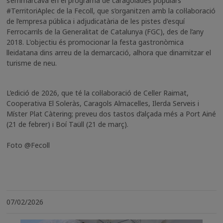
s’emmarcava en el programa de caragolades populars
#TerritoriAplec de la Fecoll, que s’organitzen amb la col·laboració
de l’empresa pública i adjudicatària de les pistes d'esquí
Ferrocarrils de la Generalitat de Catalunya (FGC), des de l’any
2018. L'objectiu és promocionar la festa gastronòmica
lleidatana dins arreu de la demarcació, alhora que dinamitzar el
turisme de neu.
L’edició de 2026, que té la col·laboració de Celler Raimat,
Cooperativa El Soleràs, Caragols Almacelles, Ilerda Serveis i
Míster Plat Càtering; preveu dos tastos d’alçada més a Port Ainé
(21 de febrer) i Boí Taüll (21 de març).
Foto @Fecoll
07/02/2026