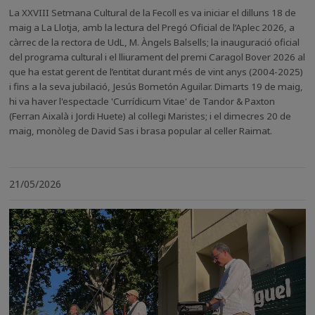
La XXVIII Setmana Cultural de la Fecoll es va iniciar el dilluns 18 de
maig a La Llotja, amb la lectura del Pregó Oficial de l’Aplec 2026, a
càrrec de la rectora de UdL, M. Àngels Balsells; la inauguració oficial
del programa cultural i el lliurament del premi Caragol Bover 2026 al
que ha estat gerent de l’entitat durant més de vint anys (2004-2025)
i fins a la seva jubilació, Jesús Bometón Aguilar. Dimarts 19 de maig,
hi va haver l'espectacle 'Currídicum Vitae' de Tandor & Paxton
(Ferran Aixalà i Jordi Huete) al col·legi Maristes; i el dimecres 20 de
maig, monòleg de David Sas i brasa popular al celler Raimat.
21/05/2026