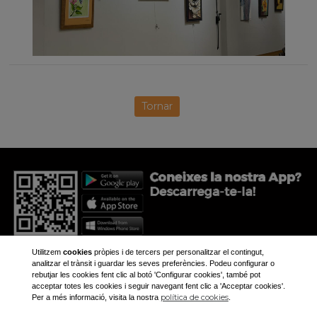
Tornar
Utilitzem
cookies
pròpies i de tercers per personalitzar el contingut,
analitzar el trànsit i guardar les seves preferències. Podeu configurar o
rebutjar les cookies fent clic al botó 'Configurar cookies', també pot
acceptar totes les cookies i seguir navegant fent clic a 'Acceptar cookies'.
+34 973 281 473
política de cookies
Per a més informació, visita la nostra
.
aplec@aplec.org