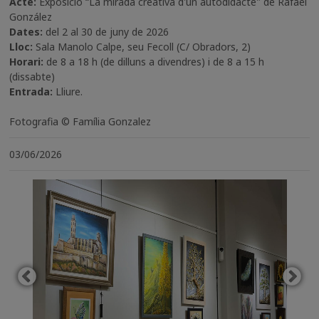
Acte:
Exposició “La mirada creativa d'un autodidacte" de Rafael
González
Dates:
del 2 al 30 de juny de 2026
Lloc:
Sala Manolo Calpe, seu Fecoll (C/ Obradors, 2)
Horari:
de 8 a 18 h (de dilluns a divendres) i de 8 a 15 h
(dissabte)
Entrada:
Lliure.
Fotografia © Família Gonzalez
03/06/2026