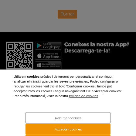
Tornar
Utilitzem
cookies
pròpies i de tercers per personalitzar el contingut,
analitzar el trànsit i guardar les seves preferències. Podeu configurar o
rebutjar les cookies fent clic al botó 'Configurar cookies', també pot
acceptar totes les cookies i seguir navegant fent clic a 'Acceptar cookies'.
+34 973 281 473
política de cookies
Per a més informació, visita la nostra
.
aplec@aplec.org
Inici
Noticíes
Rebutjar cookies
Galeria
Contacte
Acceptar cookies