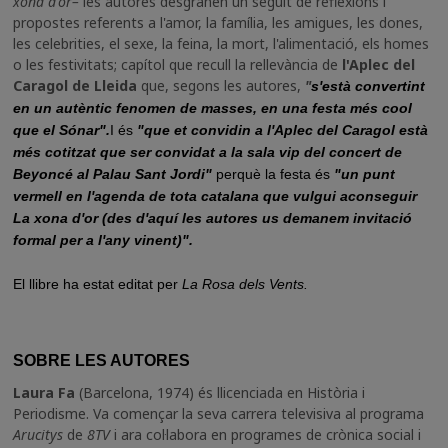
xona d'or–
les autores desgranen un seguit de reflexions i
propostes referents a l'amor, la família, les amigues, les dones,
les celebrities, el sexe, la feina, la mort, l'alimentació, els homes
o les festivitats; capítol que recull la rellevància de
l'Aplec del
Caragol de Lleida
que, segons les autores,
"
s'està convertint
en un autèntic fenomen de masses, en una festa més cool
que el Sónar".
I és
"que et convidin a l'Aplec del Caragol està
més cotitzat que ser convidat a la sala vip del concert de
Beyoncé al Palau Sant Jordi"
perquè la festa és
"un punt
vermell en l'agenda de tota catalana que vulgui aconseguir
La xona d'or (des d'aquí les autores us demanem invitació
formal per a l'any vinent)".
El llibre ha estat editat per
La Rosa dels Vents.
SOBRE LES AUTORES
Laura Fa
(Barcelona, 1974) és llicenciada en Història i
Periodisme. Va començar la seva carrera televisiva al programa
Arucitys
de
8TV
i ara col·labora en programes de crònica social i