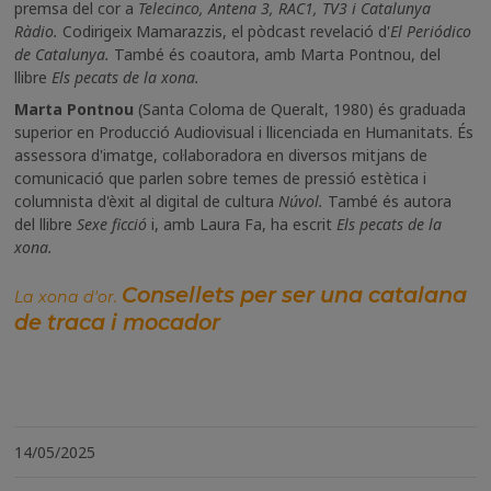
premsa del cor a
Telecinco, Antena 3, RAC1, TV3 i Catalunya
Ràdio.
Codirigeix Mamarazzis, el pòdcast revelació d'
El Periódico
de Catalunya.
També és coautora, amb Marta Pontnou, del
llibre
Els pecats de la xona.
Marta Pontnou
(Santa Coloma de Queralt, 1980) és graduada
superior en Producció Audiovisual i llicenciada en Humanitats. És
assessora d'imatge, col·laboradora en diversos mitjans de
comunicació que parlen sobre temes de pressió estètica i
columnista d'èxit al digital de cultura
Núvol.
També és autora
del llibre
Sexe ficció
i, amb Laura Fa, ha escrit
Els pecats de la
xona.
Consellets per ser una catalana
La xona d'or.
de traca i mocador
14/05/2025