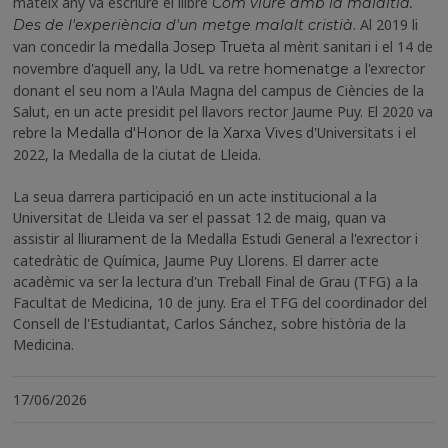
mateix any va escriure el llibre
Com viure amb la malaltia.
. Al 2019 li
Des de l'experiència d'un metge malalt cristià
van concedir la
al mèrit sanitari i el 14 de
medalla Josep Trueta
novembre d'aquell any, la UdL va retre
a l'exrector
homenatge
donant el seu nom a l'Aula Magna del campus de Ciències de la
Salut, en un acte presidit pel llavors rector Jaume Puy. El 2020 va
rebre la
d'Universitats i el
Medalla d'Honor de la Xarxa Vives
2022, la Medalla de la ciutat de Lleida.
La seua darrera participació en un acte institucional a la
Universitat de Lleida va ser el passat 12 de maig, quan va
assistir al
de la Medalla Estudi General a l'exrector i
lliurament
catedràtic de Química, Jaume Puy Llorens. El darrer acte
acadèmic va ser la lectura d'un Treball Final de Grau (TFG) a la
Facultat de Medicina, 10 de juny. Era el TFG del coordinador del
Consell de l'Estudiantat, Carlos Sánchez, sobre història de la
Medicina.
17/06/2026