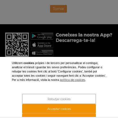
Tornar
Utilitzem
cookies
pròpies i de tercers per personalitzar el contingut,
analitzar el trànsit i guardar les seves preferències. Podeu configurar o
rebutjar les cookies fent clic al botó 'Configurar cookies', també pot
acceptar totes les cookies i seguir navegant fent clic a 'Acceptar cookies'.
+34 973 281 473
política de cookies
Per a més informació, visita la nostra
.
aplec@aplec.org
Inici
Noticíes
Rebutjar cookies
Galeria
Contacte
Acceptar cookies