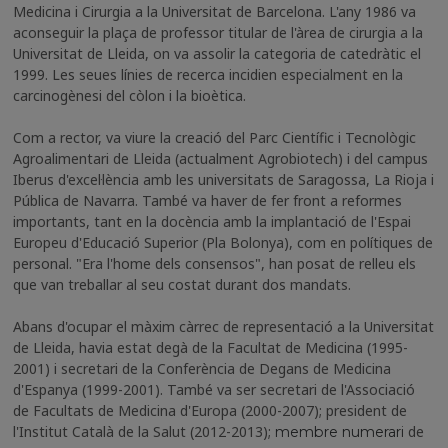
Medicina i Cirurgia a la Universitat de Barcelona. L'any 1986 va
aconseguir la plaça de professor titular de l'àrea de cirurgia a la
Universitat de Lleida, on va assolir la categoria de catedràtic el
1999. Les seues línies de recerca incidien especialment en la
carcinogènesi del còlon i la bioètica.
Com a rector, va viure la creació del Parc Científic i Tecnològic
Agroalimentari de Lleida (actualment Agrobiotech) i del campus
Iberus d'excel·lència amb les universitats de Saragossa, La Rioja i
Pública de Navarra. També va haver de fer front a reformes
importants, tant en la docència amb la implantació de l'Espai
Europeu d'Educació Superior (Pla Bolonya), com en polítiques de
personal. "Era l'home dels consensos", han posat de relleu els
que van treballar al seu costat durant dos mandats.
Abans d'ocupar el màxim càrrec de representació a la Universitat
de Lleida, havia estat degà de la Facultat de Medicina (1995-
2001) i secretari de la Conferència de Degans de Medicina
d'Espanya (1999-2001). També va ser secretari de l'Associació
de Facultats de Medicina d'Europa (2000-2007); president de
l'Institut Català de la Salut (2012-2013);
de
membre numerari