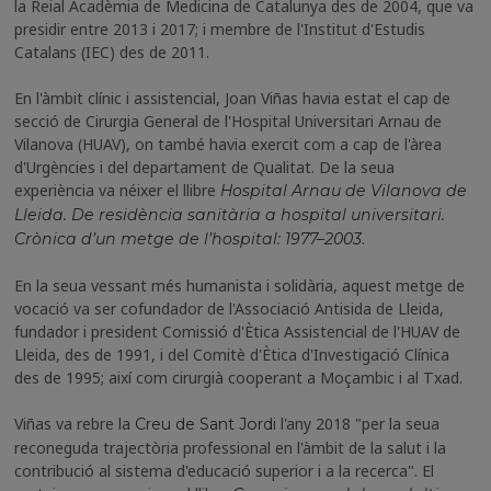
la Reial Acadèmia de Medicina de Catalunya des de 2004, que va
presidir entre 2013 i 2017; i membre de l'Institut d'Estudis
Catalans (IEC) des de 2011.
En l'àmbit clínic i assistencial, Joan Viñas havia estat el cap de
secció de Cirurgia General de l'Hospital Universitari Arnau de
Vilanova (HUAV), on també havia exercit com a cap de l'àrea
d'Urgències i del departament de Qualitat. De la seua
experiència va néixer el llibre
Hospital Arnau de Vilanova de
Lleida. De residència sanitària a hospital universitari.
.
Crònica d’un metge de l’hospital: 1977–2003
En la seua vessant més humanista i solidària, aquest metge de
vocació va ser cofundador de l'Associació Antisida de Lleida,
fundador i president Comissió d'Ètica Assistencial de l'HUAV de
Lleida, des de 1991, i del Comitè d'Ètica d'Investigació Clínica
des de 1995; així com cirurgià cooperant a Moçambic i al Txad.
Viñas va rebre la
l'any 2018 "per la seua
Creu de Sant Jordi
reconeguda trajectòria professional en l'àmbit de la salut i la
contribució al sistema d'educació superior i a la recerca". El