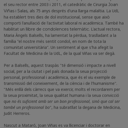
el seu rector entre 2003 i 2011, el catedràtic de Cirurgia
Joan
, als 75 anys després d'una llarga malaltia. La UdL
Viñas i Salas
ha establert tres dies de dol institucional, sense que això
comporti l'anul·lació de l'activitat laboral ni acadèmica. També ha
habilitat un
. L'actual rectora,
llibre de condolences telemàtic
Maria Àngels Balsells, ha lamentat la pèrdua, traslladant a la
família "el nostre més sentit condol, en nom de tota la
comunitat universitària". Un sentiment al que s'ha afegit la
Facultat de Medicina de la UdL, de la qual Viñas va ser degà.
Per a Balsells, aquest traspàs "té dimensió i impacte a nivell
social, per a la ciutat i pel país donada la seua projecció
personal, professional i acadèmica, que és el viu exemple de
transmissió del coneixement, de la ciència i de l'humanisme".
"Més enllà dels càrrecs que va exercir, molts el recordarem per
la seua proximitat, la seua qualitat humana i la seua convicció
que
no és suficient amb ser un bon professional, sinó que cal ser
també un professional bo
", ha subratllat la degana de Medicina,
Judit Herreros.
Nascut a Mataró, Joan Viñas es va llicenciar i doctorar en