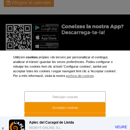
Afegeix al calendari
Utilitzem
cookies
pròpies i de tercers per personalitzar el contingut,
analitzar el trànsit i guardar les seves preferències. Podeu configurar o
rebutjar les cookies fent clic al botó 'Configurar cookies', també pot
acceptar totes les cookies i seguir navegant fent clic a 'Acceptar cookies'.
+34 973 281 473
política de cookies
Per a més informació, visita la nostra
.
aplec@aplec.org
Inici
Noticíes
Rebutjar cookies
Galeria
Contacte
Acceptar cookies
Rechazar cookies
Aplec del Caragol de Lleida
VEURE
x
RESKYT-ONLINE, S.L.
Configurar cookies