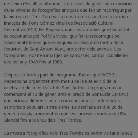
de Lleida (Fecoll) acull durant tot el mes de gener una exposició
d’una vintena de fotografies antigues que fan un recorregut per
la història els Tres Tombs. La mostra retrospectiva la formen
imatges del Fons Gómez Vidal i de l’Associació Cultural i
Recreativa (ACR) Els Pagesos; unes instantànies que han estat
seleccionades pel Pol Vila Vives i que fan un recorregut pel
tradicional itinerari que se segueix a Lleida amb motiu de la
festivitat de Sant Antoni Abat, protector dels animals. Les
fotografies mostren imatges de carrosses, carros i cavalleries
des de l’any 1940 fins al 1983.
L’exposició forma part del programa d’actes que l’ACR Els
Pagesos ha organitzat amb motiu de la 83a edició de la
celebració de la festivitat de Sant Antoni. Un programa que
començarà el 13 de gener, amb el pregó de Sor Lucía Caram, i
que inclourà diferents actes com concursos, conferències,
esmorzars populars, entre altres. La desfilada serà el 20 de
gener a migdia, moment en què les carrosses sortiran de l’Av.
Blondel fins a la Creu dels Tres Tombs.
La mostra fotogràfica dels Tres Tombs es podrà visitar a la seu