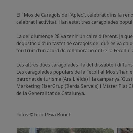
El "Mos de Caragols de l'Aplec", celebrat dins la ren
celebrat l'activitat. Han estat tres caragolades popu
La del diumenge 28 va tenir un caire diferent, ja que
degustació d’un tastet de caragols del què es va gai
fou fruit d’un acord de col·laboració entre la Fecoll i 
Les altres dues caragolades -la del dissabte i dilluns
Les caragolades populars de la Fecoll al Mos s'han
patronat de turisme (Ara Lleida) i la campanya 'Gust d
Marketing; IlserGrup (Ilerda Serveis) i Míster Plat 
de la Generalitat de Catalunya.
Fotos ©Fecoll/Eva Bonet