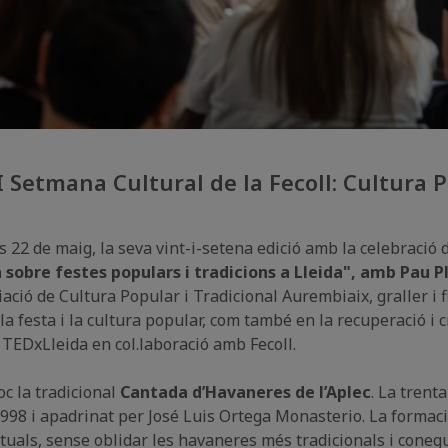
I Setmana Cultural de la Fecoll: Cultura 
us 22 de maig, la seva vint-i-setena edició amb la celebració 
 sobre festes populars i tradicions a Lleida", amb Pau P
ció de Cultura Popular i Tradicional Aurembiaix, graller i f
e la festa i la cultura popular, com també en la recuperació i 
er TEDxLleida en col.laboració amb Fecoll.
loc la tradicional
Cantada d’Havaneres de l’Aplec
. La trent
 1998 i apadrinat per José Luis Ortega Monasterio. La formaci
tuals, sense oblidar les havaneres més tradicionals i conegu