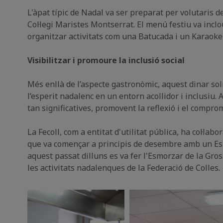
L'àpat típic de Nadal va ser preparat per volutaris de
Col·legi Maristes Montserrat. El menú festiu va inclo
organitzar activitats com una Batucada i un Karaoke
Visibilitzar i promoure la inclusió social
Més enllà de l’aspecte gastronòmic, aquest dinar soli
l’esperit nadalenc en un entorn acollidor i inclusiu.
tan significatives, promovent la reflexió i el compr
La Fecoll, com a entitat d'utilitat pública, ha col·la
que va començar a principis de desembre amb un Esmo
aquest passat dilluns es va fer l'Esmorzar de la Gros
les activitats nadalenques de la Federació de Colles.