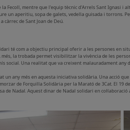
 la Fecoll, mentre que l'equip tècnic d'Arrels Sant Ignasi i a
ure un aperitiu, sopa de galets, vedella guisada i torrons. P
 a càrrec de Sant Joan de Deú.
dari té com a objectiu principal oferir a les persones en situ
 A més, la trobada permet visibilitzar la vivència de les per
omís social. Una realitat que va creixent malauradament any 
borat un any més en aquesta iniciativa solidària. Una acció que
rzar de Forquilla Solidària per la Marató de 3Cat. El 19 de 
sa de Nadal. Aquest dinar de Nadal solidari en col·laboració