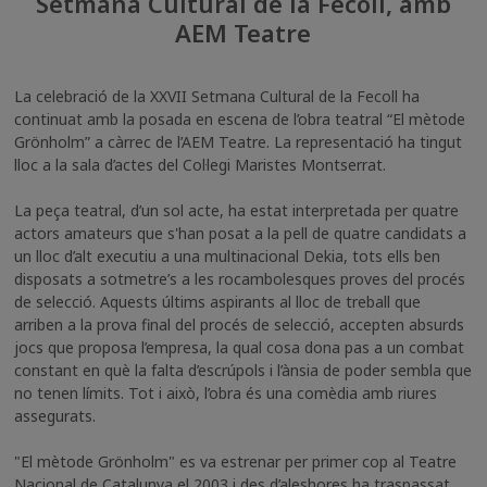
Setmana Cultural de la Fecoll, amb
AEM Teatre
La celebració de la XXVII Setmana Cultural de la Fecoll ha
continuat amb la posada en escena de l’obra teatral “El mètode
Grönholm” a càrrec de l’AEM Teatre. La representació ha tingut
lloc a la sala d’actes del Col·legi Maristes Montserrat.
La peça teatral, d’un sol acte, ha estat interpretada per quatre
actors amateurs que s'han posat a la pell de quatre candidats a
un lloc d’alt executiu a una multinacional Dekia, tots ells ben
disposats a sotmetre’s a les rocambolesques proves del procés
de selecció. Aquests últims aspirants al lloc de treball que
arriben a la prova final del procés de selecció, accepten absurds
jocs que proposa l’empresa, la qual cosa dona pas a un combat
constant en què la falta d’escrúpols i l’ànsia de poder sembla que
no tenen límits. Tot i això, l’obra és una comèdia amb riures
assegurats.
"El mètode Grönholm" es va estrenar per primer cop al Teatre
Nacional de Catalunya el 2003 i des d’aleshores ha traspassat