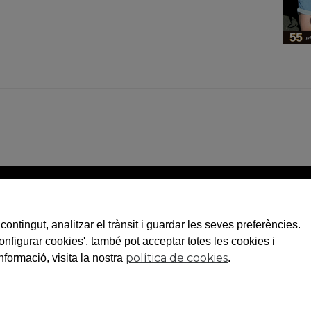
contingut, analitzar el trànsit i guardar les seves preferències.
+34 973 281 473
Configurar cookies', també pot acceptar totes les cookies i
aplec@aplec.org
política de cookies
nformació, visita la nostra
.