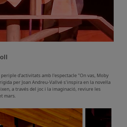
oll
el periple d'activitats amb l'espectacle "On vas, Moby
irigida per Joan Andreu-
Vallvé
s'inspira en la novel·la
en, a través del joc i la imaginació, reviure les
et mars.