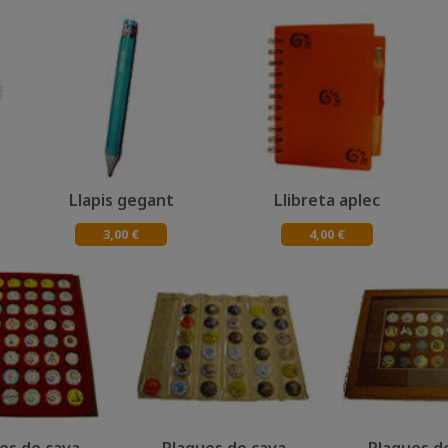
Llapis gegant
Llibreta aplec
3,00 €
4,00 €
es de cava
Plaques de cava
Plaques d