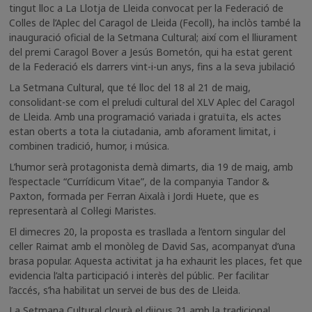
tingut lloc a La Llotja de Lleida convocat per la Federació de
Colles de l’Aplec del Caragol de Lleida (Fecoll), ha inclòs també la
inauguració oficial de la Setmana Cultural; així com el lliurament
del premi Caragol Bover a Jesús Bometón, qui ha estat gerent
de la Federació els darrers vint-i-un anys, fins a la seva jubilació
La Setmana Cultural, que té lloc del 18 al 21 de maig,
consolidant-se com el preludi cultural del XLV Aplec del Caragol
de Lleida. Amb una programació variada i gratuïta, els actes
estan oberts a tota la ciutadania, amb aforament limitat, i
combinen tradició, humor, i música.
L’humor serà protagonista demà dimarts, dia 19 de maig, amb
l’espectacle “Currídicum Vitae”, de la companyia Tandor &
Paxton, formada per Ferran Aixalà i Jordi Huete, que es
representarà al Col·legi Maristes.
El dimecres 20, la proposta es trasllada a l’entorn singular del
celler Raimat amb el monòleg de David Sas, acompanyat d’una
brasa popular. Aquesta activitat ja ha exhaurit les places, fet que
evidencia l’alta participació i interès del públic. Per facilitar
l’accés, s’ha habilitat un servei de bus des de Lleida.
La Setmana Cultural clourà el dijous 21 amb la tradicional