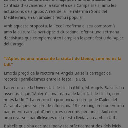
Cantada d’Havaneres a la Glorieta dels Camps Elisis, amb les
actuacions dels grups Arrels de la Terraferma i Sons del
Mediterrani, en un ambient festiu i popular.
Amb aquesta proposta, la Fecoll reafirma el seu compromís
amb la cultura i la participació ciutadana, oferint una setmana
d’activitats que complementen i amplien l’esperit festiu de l’Aplec
del Caragol.
“L’Aplec és una marca de la ciutat de Lleida, com ho és la
UdL”
Emotiu pregó de la rectora M. Àngels Balsells carregat de
records i paral·lelismes entre la festa i la UdL
La rectora de la Universitat de Lleida (UdL), M. Àngels Balsells ha
assegurat que “l’Aplec és una marca de la ciutat de Lleida, com
ho és la UdL”. La rectora ha pronunciat el pregó de l’Aplec del
Caragol aquest vespre de dilluns, dia 18 de maig, amb un emotiu
parlament carregat d’anècdotes i records personals. Així com
amb diversos paral·lelismes de la festa lleidatana amb la UdL.
Balsells que s’ha declarat “penyista pràcticament des dels inicis