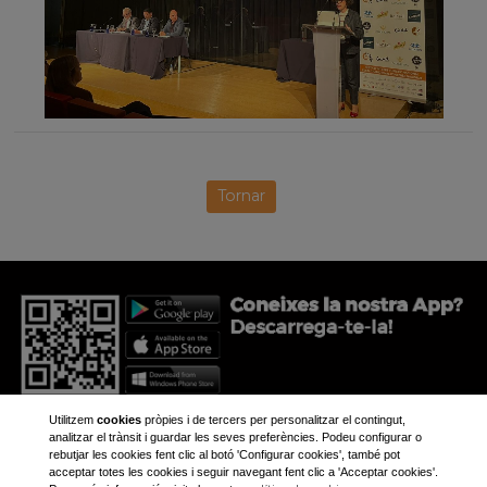
Tornar
Utilitzem
cookies
pròpies i de tercers per personalitzar el contingut,
analitzar el trànsit i guardar les seves preferències. Podeu configurar o
rebutjar les cookies fent clic al botó 'Configurar cookies', també pot
acceptar totes les cookies i seguir navegant fent clic a 'Acceptar cookies'.