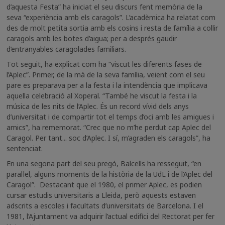
d’aquesta Festa” ha iniciat el seu discurs fent memòria de la
seva “experiència amb els caragols”. L’acadèmica ha relatat com
des de molt petita sortia amb els cosins i resta de família a collir
caragols amb les botes d’aigua; per a després gaudir
d’entranyables caragolades familiars.
Tot seguit, ha explicat com ha “viscut les diferents fases de
l’Aplec”. Primer, de la mà de la seva família, veient com el seu
pare es preparava per a la festa i la intendència que implicava
aquella celebració al Xoperal. “També he viscut la festa i la
música de les nits de l’Aplec. És un record vívid dels anys
d’universitat i de compartir tot el temps d’oci amb les amigues i
amics”, ha rememorat. “Crec que no m’he perdut cap Aplec del
Caragol. Per tant... soc d’Aplec. I sí, m’agraden els caragols”, ha
sentenciat.
En una segona part del seu pregó, Balcells ha resseguit, “en
paral·lel, alguns moments de la història de la UdL i de l’Aplec del
Caragol”. Destacant que el 1980, el primer Aplec, es podien
cursar estudis universitaris a Lleida, però aquests estaven
adscrits a escoles i facultats d’universitats de Barcelona. I el
1981, l’Ajuntament va adquirir l’actual edifici del Rectorat per fer