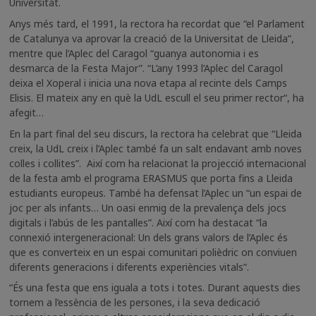
Universitat.
Anys més tard, el 1991, la rectora ha recordat que “el Parlament
de Catalunya va aprovar la creació de la Universitat de Lleida”,
mentre que l’Aplec del Caragol “guanya autonomia i es
desmarca de la Festa Major”. “L’any 1993 l’Aplec del Caragol
deixa el Xoperal i inicia una nova etapa al recinte dels Camps
Elisis. El mateix any en què la UdL escull el seu primer rector“, ha
afegit…
En la part final del seu discurs, la rectora ha celebrat que “Lleida
creix, la UdL creix i l’Aplec també fa un salt endavant amb noves
colles i collites”. Així com ha relacionat la projecció internacional
de la festa amb el programa ERASMUS que porta fins a Lleida
estudiants europeus. També ha defensat l’Aplec un “un espai de
joc per als infants… Un oasi enmig de la prevalença dels jocs
digitals i l’abús de les pantalles”. Així com ha destacat “la
connexió intergeneracional: Un dels grans valors de l’Aplec és
que es converteix en un espai comunitari polièdric on conviuen
diferents generacions i diferents experiències vitals”.
“És una festa que ens iguala a tots i totes. Durant aquests dies
tornem a l’essència de les persones, i la seva dedicació