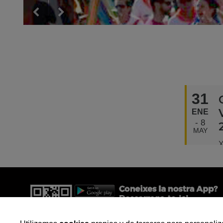
31
ENE
8
MAY
X
V
P
t
B