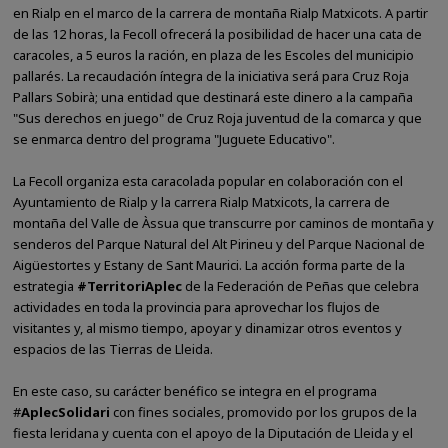
en Rialp en el marco de la carrera de montaña Rialp Matxicots. A partir
de las 12 horas, la Fecoll ofrecerá la posibilidad de hacer una cata de
caracoles, a 5 euros la ración, en plaza de les Escoles del municipio
pallarés. La recaudación íntegra de la iniciativa será para Cruz Roja
Pallars Sobirà; una entidad que destinará este dinero a la campaña
"Sus derechos en juego" de Cruz Roja juventud de la comarca y que
se enmarca dentro del programa "Juguete Educativo".
La Fecoll organiza esta caracolada popular en colaboración con el
Ayuntamiento de Rialp y la carrera Rialp Matxicots, la carrera de
montaña del Valle de Àssua que transcurre por caminos de montaña y
senderos del Parque Natural del Alt Pirineu y del Parque Nacional de
Aigüestortes y Estany de Sant Maurici. La acción forma parte de la
estrategia
#TerritoriAplec
de la Federación de Peñas que celebra
actividades en toda la provincia para aprovechar los flujos de
visitantes y, al mismo tiempo, apoyar y dinamizar otros eventos y
espacios de las Tierras de Lleida.
En este caso, su carácter benéfico se integra en el programa
#
AplecSolidari
con fines sociales, promovido por los grupos de la
fiesta leridana y cuenta con el apoyo de la Diputación de Lleida y el