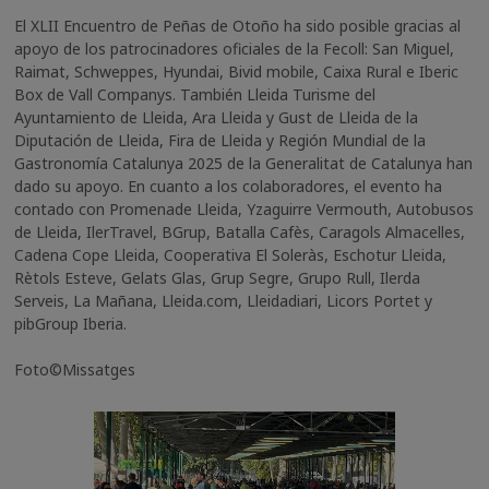
El XLII Encuentro de Peñas de Otoño ha sido posible gracias al
apoyo de los patrocinadores oficiales de la Fecoll: San Miguel,
Raimat, Schweppes, Hyundai, Bivid mobile, Caixa Rural e Iberic
Box de Vall Companys. También Lleida Turisme del
Ayuntamiento de Lleida, Ara Lleida y Gust de Lleida de la
Diputación de Lleida, Fira de Lleida y Región Mundial de la
Gastronomía Catalunya 2025 de la Generalitat de Catalunya han
dado su apoyo. En cuanto a los colaboradores, el evento ha
contado con Promenade Lleida, Yzaguirre Vermouth, Autobusos
de Lleida, IlerTravel, BGrup, Batalla Cafès, Caragols Almacelles,
Cadena Cope Lleida, Cooperativa El Soleràs, Eschotur Lleida,
Rètols Esteve, Gelats Glas, Grup Segre, Grupo Rull, Ilerda
Serveis, La Mañana, Lleida.com, Lleidadiari, Licors Portet y
pibGroup Iberia.
Foto©Missatges