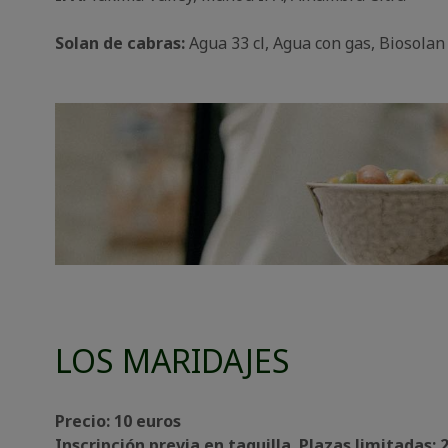
Solan de cabras:
Agua 33 cl, Agua con gas, Biosolan
LOS MARIDAJES
Precio: 10 euros
Inscripción previa en taquilla. Plazas limitadas: 