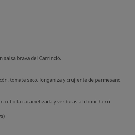
on salsa brava
del Carrincló.
ón, tomate seco, longaniza y crujiente de parmesano.
con cebolla caramelizada y verduras al chimichurri.
s)