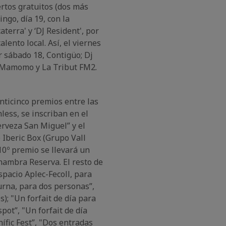
ertos gratuitos (dos más
ngo, día 19, con la
terra' y ‘DJ Resident', por
lento local. Así, el viernes
r sábado 18, Contigüo; Dj
a Mamomo y La Tribut FM2.
inticinco premios entre las
less, se inscriban en el
cerveza San Miguel” y el
 Iberic Box (Grupo Vall
o 10º premio se llevará un
hambra Reserva. El resto de
pacio Aplec-Fecoll, para
urna, para dos personas”,
); "Un forfait de día para
spot”, "Un forfait de día
ífic Fest”, "Dos entradas