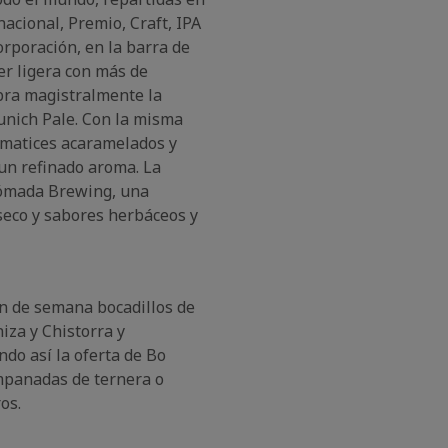
acional, Premio, Craft, IPA
orporación, en la barra de
er ligera con más de
ibra magistralmente la
unich Pale. Con la misma
 matices acaramelados y
un refinado aroma. La
Nómada Brewing, una
seco y sabores herbáceos y
fin de semana bocadillos de
za y Chistorra y
do así la oferta de Bo
mpanadas de ternera o
os.