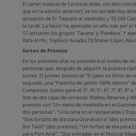
El cartel musical de CervisiaLleida, con diez conci
que en la edición anterior), se ha cerrado hoy domi
actuación de Er Taqueta al mediodía; y ‘DJ GM Calca
la tarde. La Fecoll ha apostado un año más por el ta
17 actuaron los grupos 'Tarana' y 'Pandora'. Y aye
Rafa Ariño, Topiloco Aviador, DJ Manel López Ak
Sorteo de Premios
En los próximos días se procederá al sorteo de ve
personas que, después de adquirir la pulsera cash
sorteo. El primer premio es “El peso en litros de 
segundo, una “Paletilla de jamón 100% ibérico” de
Companys). Quien gane el 3º, 4º, 5º, 6º, 7º, 8º, 9º 
lote de dos cajas de cervezas: Mahou Reserva y Al
premios son “Un menú de mediodía en el Gastroes
dos personas”, “Una cena en el restaurante L'Esp
“Dos forfaits de día para Grandvalira” (dos premios
Boí Taüll” (dos premios), "Un forfait de día para E
para Port Ainé”, "Dos entradas en el Festival Magn