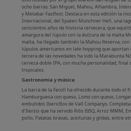
ocho barras: San Miguel, Mahou, Alhambra, Intern
y Metabar Fastfest. Destaca en esta edición la inc
Internacional, del Spaten Münchner Hell, una lag
seiscientos años de historia cervecera, que equil
amargura del lúpulo con la dulzura de la malta M
malta, ha llegado también la Mahou Reserva, con
lúpulos americanos en late hopping que aportan 
tercera de las novedades ha sido la Marabunta 
cerveza doble IPA, con mucha personalidad, final 
tropicales.
Gastronomía y música
La barra de la Fecoll ha ofrecido durante todo el 
Hamburguesa con queso, Lomo con queso, Longani
embutidos IbericBox de Vall Companys. Completan
d'Ilersis que ha servido Ribs BBQ, Arroz MMM, E
pollo, Patatas bravas, aceitunas y gildas, entre otr