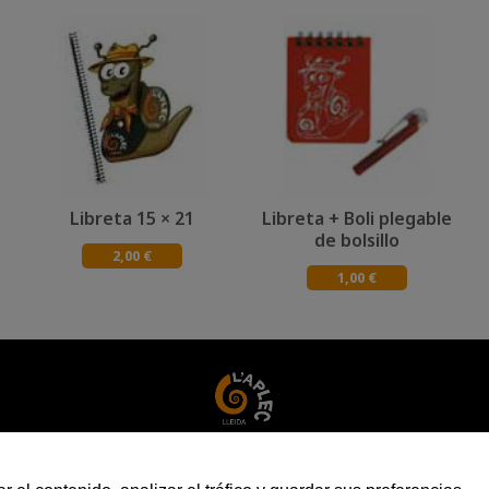
Libreta 15 × 21
Libreta + Boli plegable
de bolsillo
2,00 €
1,00 €
+34 973 281 473
aplec@aplec.org